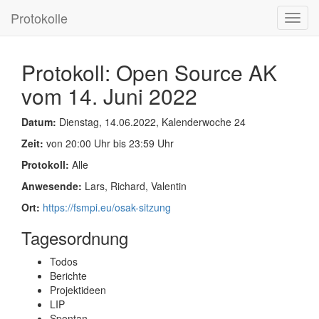
Protokolle
Toggl
navig
Protokoll: Open Source AK
vom 14. Juni 2022
Datum:
Dienstag, 14.06.2022, Kalenderwoche 24
Zeit:
von 20:00 Uhr bis 23:59 Uhr
Protokoll:
Alle
Anwesende:
Lars, Richard, Valentin
Ort:
https://fsmpi.eu/osak-sitzung
Tagesordnung
Todos
Berichte
Projektideen
LIP
Spontan