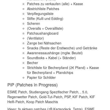
Patches zu verkaufen (alle) + Kasse
Abstrichliste Patches
Verpflegungsliste
Stifte (Kulli und Edding)
Scheren
(Overalls + Overallliste)
Patchaushangboard
(Ventilator)
Zange bei Nähsachen
Snacks (Reste der Erstiwoche) und Getränke
Awarenessaushänge (mglw. Beutel)
Soundboks + Kabel (+ Ständer)
Becher
Strichliste für Becherpfand (2€ Pfand) + Kasse
für Becherpfand + Pfandchips
Papier für Schilder
PiP (Patches in Progress)
ESWE Patch, Studiengang Spezifischer Patch, , 5.0,
Regenwetter Patch, Gold-Tut-Patch, PSP, KIF Patch, KIF
Helfi-Patch, Koop Patch Maschis
Ideen: fs aktiven patches (zB Kartendeck, Tetris), ESWE