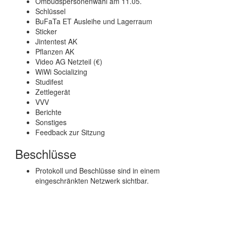
Ombudspersonenwahl am 11.05.
Schlüssel
BuFaTa ET Ausleihe und Lagerraum
Sticker
Jintentest AK
Pflanzen AK
Video AG Netzteil (€)
WiWi Socializing
Studifest
Zettlegerät
VVV
Berichte
Sonstiges
Feedback zur Sitzung
Beschlüsse
Protokoll und Beschlüsse sind in einem
eingeschränkten Netzwerk sichtbar.